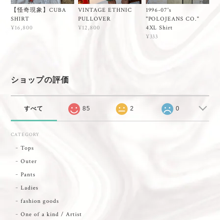
VINTAGE ETHNIC
【怪奇現象】CUBA
1996-07's
PULLOVER
SHIRT
"POLOJEANS CO."
¥12,800
4XL Shirt
¥16,800
¥333
ショップの評価
すべて
85
2
0
CATEGORY
Tops
Outer
Pants
Ladies
fashion goods
One of a kind / Artist