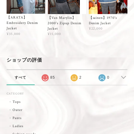
【ARATA】
【Van Marylin】
【sainen】1970's
Embroidery Denim
2000's Zipup Denim
Denim Jacket
Jacket
Jacket
¥22,000
¥35,000
¥15,000
ショップの評価
すべて
85
2
0
CATEGORY
Tops
Outer
Pants
Ladies